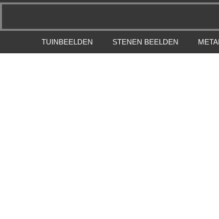
Spring
naar
de
inhoud
TUINBEELDEN
STENEN BEELDEN
META